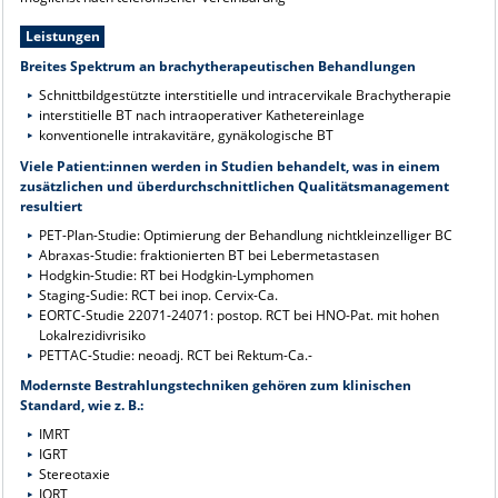
Leistungen
Breites Spektrum an brachytherapeutischen Behandlungen
Schnittbildgestützte interstitielle und intracervikale Brachytherapie
interstitielle BT nach intraoperativer Kathetereinlage
konventionelle intrakavitäre, gynäkologische BT
Viele Patient:innen werden in Studien behandelt, was in einem
zusätzlichen und überdurchschnittlichen Qualitätsmanagement
resultiert
PET-Plan-Studie: Optimierung der Behandlung nichtkleinzelliger BC
Abraxas-Studie: fraktionierten BT bei Lebermetastasen
Hodgkin-Studie: RT bei Hodgkin-Lymphomen
Staging-Sudie: RCT bei inop. Cervix-Ca.
EORTC-Studie 22071-24071: postop. RCT bei HNO-Pat. mit hohen
Lokalrezidivrisiko
PETTAC-Studie: neoadj. RCT bei Rektum-Ca.-
Modernste Bestrahlungstechniken gehören zum klinischen
Standard, wie z. B.:
IMRT
IGRT
Stereotaxie
IORT