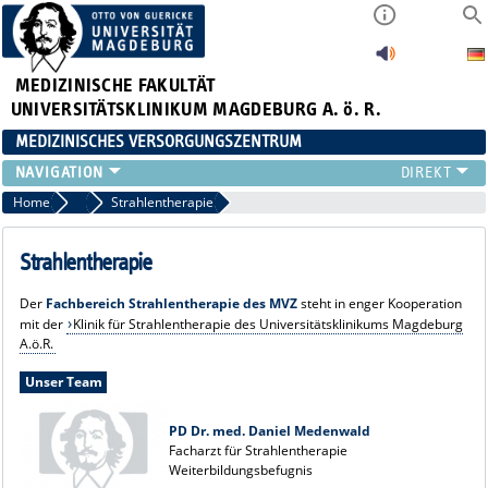
MEDIZINISCHE FAKULTÄT
UNIVERSITÄTSKLINIKUM MAGDEBURG A. ö. R.
MEDIZINISCHES VERSORGUNGSZENTRUM
ÜBER UNS
Home
Fachbereiche
Strahlentherapie
FACHBEREICHE
KARRIERE
Strahlentherapie
IMPRESSUM
Der
Fachbereich Strahlentherapie des MVZ
steht in enger Kooperation
DATENSCHUTZ
mit der
Klinik für Strahlentherapie des Universitätsklinikums Magdeburg
A.ö.R.
Unser Team
PD Dr. med. Daniel Medenwald
Facharzt für Strahlentherapie
Weiterbildungsbefugnis