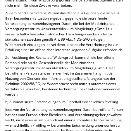
Universitätsklinikum Magdeburg gGmbH die personenbezogenen Daten
nicht mehr für diese Zwecke verarbeiten.
Zudem hat die betroffene Person das Recht, aus Gründen, die sich aus
ihrer besonderen Situation ergeben, gegen die sie betreffende
Verarbeitung personenbezogener Daten, die bei der Medizinisches
Versorgungszentrum Universitätsklinikum Magdeburg gGmbH zu
wissenschaftlichen oder historischen Forschungszwecken oder zu
statistischen Zwecken gemäß Art. 89 Abs. 1 DS-GVO erfolgen,
Widerspruch einzulegen, es sei denn, eine solche Verarbeitung ist zur
Erfüllung einer im öffentlichen Interesse liegenden Aufgabe erforderlich.
Zur Ausübung des Rechts auf Widerspruch kann sich die betroffene
Person direkt an die Geschäftsstelle der Medizinisches
Versorgungszentrum Universitätsklinikum Magdeburg gGmbH. Der
betroffenen Person steht es ferner frei, im Zusammenhang mit der
Nutzung von Diensten der Informationsgesellschaft, ungeachtet der
Richtlinie 2002/58/EG, ihr Widerspruchsrecht mittels automatisierter
Verfahren auszuüben, bei denen technische Spezifikationen verwendet
werden.
h) Automatisierte Entscheidungen im Einzelfall einschließlich Profiling
Jede von der Verarbeitung personenbezogener Daten betroffene Person
hat das vom Europäischen Richtlinien- und Verordnungsgeber gewährte
Recht, nicht einer ausschließlich auf einer automatisierten Verarbeitung
— einschließlich Profiling — beruhenden Entscheidung unterworfen zu
werden, die ihr gegenüber rechtliche Wirkung entfaltet oder sie in