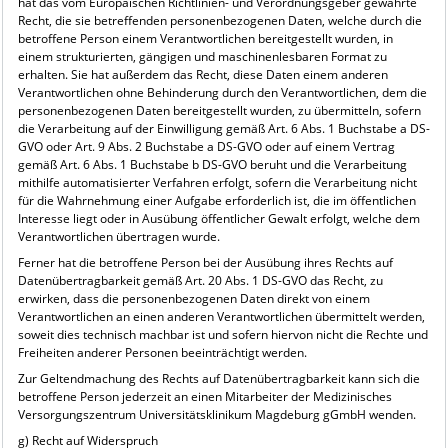
hat das vom Europäischen Richtlinien- und Verordnungsgeber gewährte
Recht, die sie betreffenden personenbezogenen Daten, welche durch die
betroffene Person einem Verantwortlichen bereitgestellt wurden, in
einem strukturierten, gängigen und maschinenlesbaren Format zu
erhalten. Sie hat außerdem das Recht, diese Daten einem anderen
Verantwortlichen ohne Behinderung durch den Verantwortlichen, dem die
personenbezogenen Daten bereitgestellt wurden, zu übermitteln, sofern
die Verarbeitung auf der Einwilligung gemäß Art. 6 Abs. 1 Buchstabe a DS-
GVO oder Art. 9 Abs. 2 Buchstabe a DS-GVO oder auf einem Vertrag
gemäß Art. 6 Abs. 1 Buchstabe b DS-GVO beruht und die Verarbeitung
mithilfe automatisierter Verfahren erfolgt, sofern die Verarbeitung nicht
für die Wahrnehmung einer Aufgabe erforderlich ist, die im öffentlichen
Interesse liegt oder in Ausübung öffentlicher Gewalt erfolgt, welche dem
Verantwortlichen übertragen wurde.
Ferner hat die betroffene Person bei der Ausübung ihres Rechts auf
Datenübertragbarkeit gemäß Art. 20 Abs. 1 DS-GVO das Recht, zu
erwirken, dass die personenbezogenen Daten direkt von einem
Verantwortlichen an einen anderen Verantwortlichen übermittelt werden,
soweit dies technisch machbar ist und sofern hiervon nicht die Rechte und
Freiheiten anderer Personen beeinträchtigt werden.
Zur Geltendmachung des Rechts auf Datenübertragbarkeit kann sich die
betroffene Person jederzeit an einen Mitarbeiter der Medizinisches
Versorgungszentrum Universitätsklinikum Magdeburg gGmbH wenden.
g) Recht auf Widerspruch