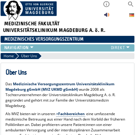
MEDIZINISCHE FAKULTÄT
UNIVERSITÄTSKLINIKUM MAGDEBURG A. ö. R.
MEDIZINISCHES VERSORGUNGSZENTRUM
ÜBER UNS
Home
Über Uns
FACHBEREICHE
KARRIERE
Über Uns
IMPRESSUM
Das
Medizinische Versorgungszentrum Universitätsklinikum
DATENSCHUTZ
Magdeburg gGmbH (MVZ UKMD gGmbH)
wurde 2008 als
Tochterunternehmen der Universitätsklinikum Magdeburg A. ö. R.
gegründet und gehört mit zur Familie der Universitätsmedizin
Magdeburg.
Als MVZ bieten wir in unseren
Fachbereichen
eine umfassende
medizinische Betreuung aus einer Hand nach dem Vorbild der früheren
Polikliniken an. Dabei profitieren unsere Patient:innen von einer
ambulanten Versorgung und der interdisziplinären Zusammenarbeit