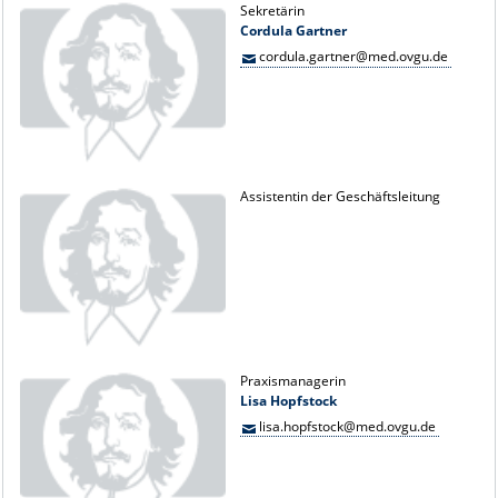
Sekretärin
Cordula Gartner
cordula.gartner@med.ovgu.de
Assistentin der Geschäftsleitung
Praxismanagerin
Lisa Hopfstock
lisa.hopfstock@med.ovgu.de